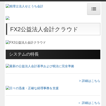
HOME
FX2公益法人会計クラウド
事務所紹介
経営理念
業務案内
システムの特長
求人情報
新型コロナウイルスに関する対応
交通案内
> 詳細はこちら
お問合せ
経営支援セミナー
＞ 詳細はこちら