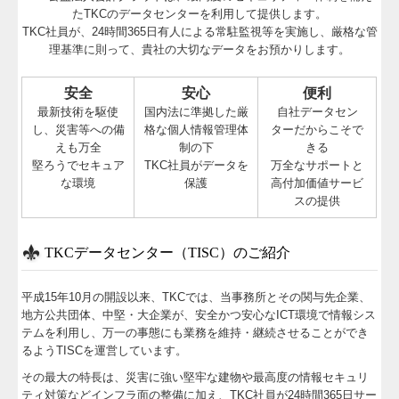
たTKCのデータセンターを利用して提供します。
TKC社員が、24時間365日有人による常駐監視等を実施し、厳格な管
理基準に則って、貴社の大切なデータをお預かりします。
安全
安心
便利
最新技術を駆使
国内法に準拠した厳
自社データセン
し、災害等への備
格な個人情報管理体
ターだからこそで
えも万全
制の下
きる
堅ろうでセキュア
TKC社員がデータを
万全なサポートと
な環境
保護
高付加価値サービ
スの提供
TKCデータセンター（TISC）のご紹介
平成15年10月の開設以来、TKCでは、当事務所とその関与先企業、
地方公共団体、中堅・大企業が、安全かつ安心なICT環境で情報シス
テムを利用し、万一の事態にも業務を維持・継続させることができ
るようTISCを運営しています。
その最大の特長は、災害に強い堅牢な建物や最高度の情報セキュリ
ティ対策などインフラ面の整備に加え、TKC社員が24時間365日サー