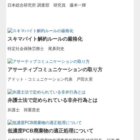
経営者塾
日本総合研究所 調査部 研究員 藤本一輝
相続・事業承継
経営計画の基礎知識
スキマバイト解約ルールの厳格化
会社設立支援
特定社会保険労務士 尾鼻則史
コンピュータ会計支援
アサーティブコミュニケーションの取り方
経営革新等支援機関とは
アドット・コミュニケーション代表 戸田久実
個人情報保護について
経営改善オンデマンド講座
弁護士法で定められている非弁行為とは
有限会社せとうち会計センター
弁護士 得重貴史
低濃度PCB廃棄物の適正処理について