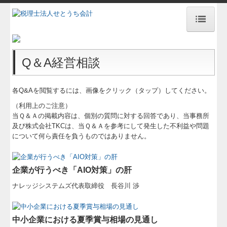
HOME
Q＆A経営相談
事務所紹介
経営理念
各Q&Aを閲覧するには、画像をクリック（タップ）してください。
（利用上のご注意）
業務案内
当Ｑ＆Ａの掲載内容は、個別の質問に対する回答であり、当事務所
及び株式会社TKCは、当Ｑ＆Ａを参考にして発生した不利益や問題
求人情報
について何ら責任を負うものではありません。
新型コロナウイルスに関する対応
交通案内
企業が行うべき「AIO対策」の肝
ナレッジシステムズ代表取締役 長谷川 渉
お問合せ
経営支援セミナー
中小企業における夏季賞与相場の見通し