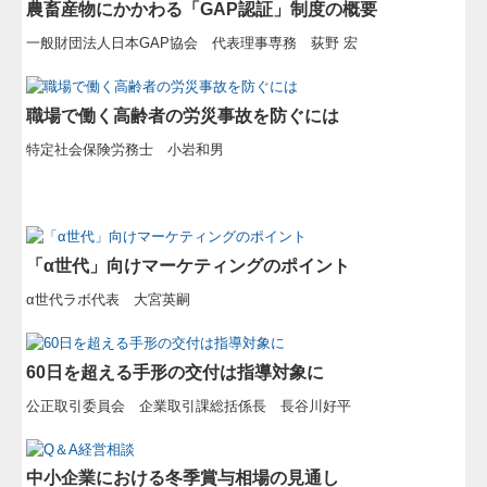
農畜産物にかかわる「GAP認証」制度の概要
一般財団法人日本GAP協会 代表理事専務 荻野 宏
職場で働く高齢者の労災事故を防ぐには
特定社会保険労務士 小岩和男
「α世代」向けマーケティングのポイント
α世代ラボ代表 大宮英嗣
60日を超える手形の交付は指導対象に
公正取引委員会 企業取引課総括係長 長谷川好平
中小企業における冬季賞与相場の見通し